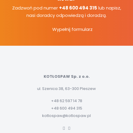
Zadzwoń pod numer
+48 600 494 315
lub napisz,
nasi doradcy odpowiedzą i doradzą.
Wypełnij formularz
KOTŁOSPAW Sp. z o.o.
ul. Szenica 38, 63-300 Pleszew
+48 62 597 14 78
+48 600 494 315
kotlospaw@kotlospaw.pl