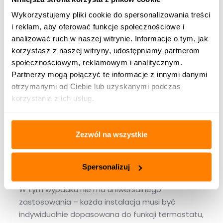
pomieszczenie zostało dogrzane. Jeśli pokojówka
Wykorzystujemy pliki cookie do spersonalizowania treści
wyśle taki sygnał do kotła, to w zależności od
i reklam, aby oferować funkcje społecznościowe i
ustawień już na samym sterowniku przy kotle
analizować ruch w naszej witrynie. Informacje o tym, jak
może różnie zachować się instalacja.
korzystasz z naszej witryny, udostępniamy partnerom
społecznościowym, reklamowym i analitycznym.
Partnerzy mogą połączyć te informacje z innymi danymi
Najczęstszymi sposobami które stosuje się to:
otrzymanymi od Ciebie lub uzyskanymi podczas
korzystania z ich usług.
wyłączenie pompy obiegowej,
wyłączenie urządzenia grzewczego,
obniżenie temperatury na zaworze
Zezwól na wszystkie
mieszającym. Pozostając w temacie, na
naszym blogu opisaliśmy jaka jest
zasada
działania zaworu trójdrożnego
.
Spersonalizuj
W tym wypadku nie ma uniwersalnego
zastosowania – każda instalacja musi być
indywidualnie dopasowana do funkcji termostatu,