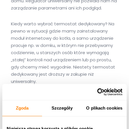
domu. Regulator uniwersalny nie pozwala nam na
zarządzanie parametrami ani ich podgląd.
Kiedy warto wybrać termostat dedykowany? Na
pewno w sytuacji gdzie mamy zainstalowany
moduł internetowy do kotła, a samo urządzenie
pracuje np. w domku, w którym nie przebywamy
codziennie, u starszych osób które wymagają
„stałej” kontroli nad urządzeniem lub po prostu,
gdy chcemy mieć wygodnie. Niestety termostat
dedykowany jest droższy w zakupie niż
uniwersalny.
Funkcje termostatu
pokojowego
Zgoda
Szczegóły
O plikach cookies
Każdy termostat ma spełnić najważniejszą
funkcję czyli „poinformowanie kotła” o tym, że
Niniejsza strona korzysta z plików cookie