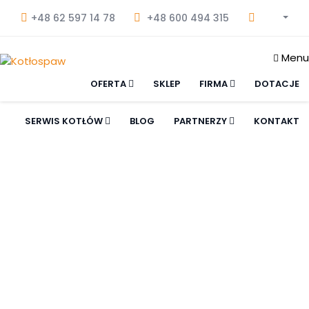
+48 62 597 14 78
+48 600 494 315
Menu
OFERTA
SKLEP
FIRMA
DOTACJE
SERWIS KOTŁÓW
BLOG
PARTNERZY
KONTAKT