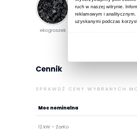
ruch w naszej witrynie. Inf
reklamowym i analitycznym. 
uzyskanymi podczas korzysta
ekogroszek
Cennik
SPRAWDŹ CENY WYBRANYCH M
Moc nominalna
12 kW – ŻarKo