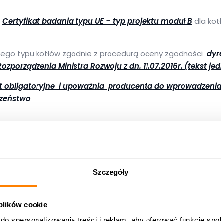
a
Certyfikat badania typu UE – typ projektu moduł B
dla kot
tego typu kotłów zgodnie z procedurą oceny zgodności
dyr
Rozporządzenia Ministra Rozwoju z dn. 11.07.2016r. (tekst jedno
est obligatoryjne i upoważnia producenta do wprowadzen
czeństwo
Szczegóły
 plików cookie
do spersonalizowania treści i reklam, aby oferować funkcje sp