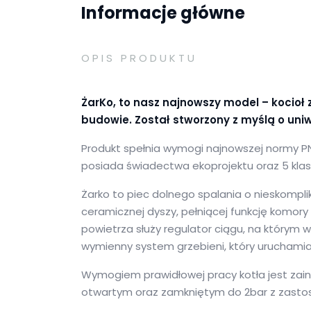
Informacje główne
OPIS PRODUKTU
ŻarKo, to nasz najnowszy model – kocio
budowie. Został stworzony z myślą o uni
Produkt spełnia wymogi najnowszej normy P
posiada świadectwa ekoprojektu oraz 5 klas
Żarko to piec dolnego spalania o nieskompl
ceramicznej dyszy, pełniącej funkcję komory
powietrza służy regulator ciągu, na który
wymienny system grzebieni, który uruchami
Wymogiem prawidłowej pracy kotła jest zai
otwartym oraz zamkniętym do 2bar z zast