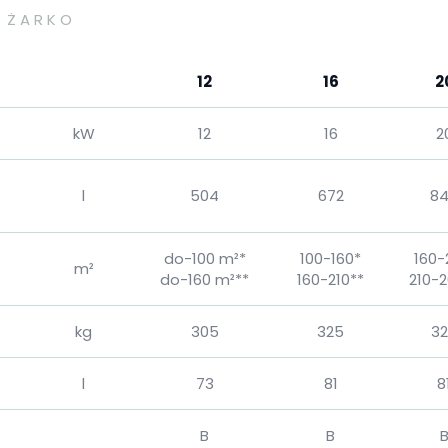
 ŻARKO
12
16
2
kW
12
16
2
l
504
672
8
do-100 m²*
100-160*
160-
m²
do-160 m²**
160-210**
210-2
kg
305
325
3
l
73
81
8
B
B