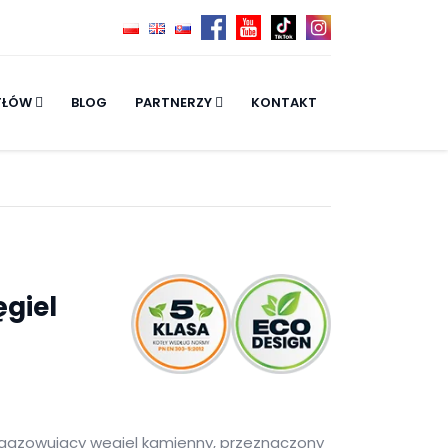
TŁÓW
BLOG
PARTNERZY
KONTAKT
giel
zgazowujący węgiel kamienny, przeznaczony