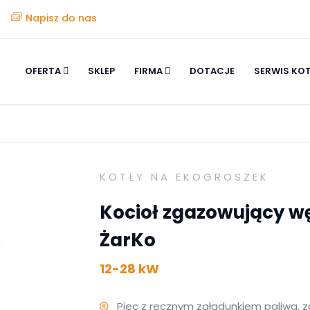
Napisz do nas
OFERTA
SKLEP
FIRMA
DOTACJE
SERWIS KO
KOTŁY NA EKOGROSZEK
Kocioł zgazowujący wę
ŻarKo
12-28 kW
Piec z ręcznym załadunkiem paliwa, 