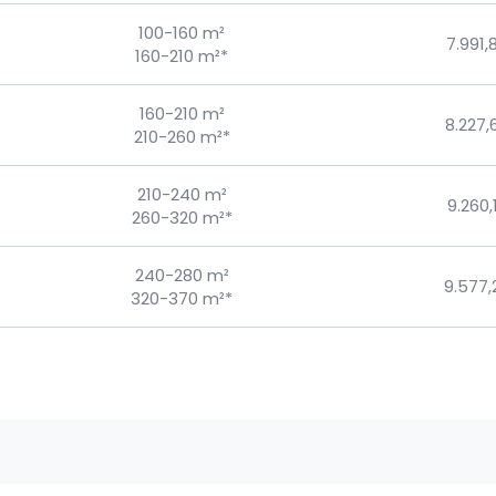
100-160 m²
7.991,
160-210 m²*
160-210 m²
8.227,
210-260 m²*
210-240 m²
9.260,
260-320 m²*
240-280 m²
9.577,
320-370 m²*