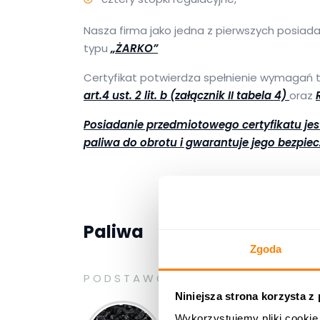
Nasza firma jako jedna z pierwszych posiad
typu
„ŻARKO”
Certyfikat potwierdza spełnienie wymagań 
art.4 ust. 2 lit. b (załącznik II tabela 4)
oraz
Posiadanie przedmiotowego certyfikatu j
paliwa do obrotu i gwarantuje jego bezpie
Paliwa
Zgoda
PODSTAWOWE
Niniejsza strona korzysta z
Wykorzystujemy pliki cookie 