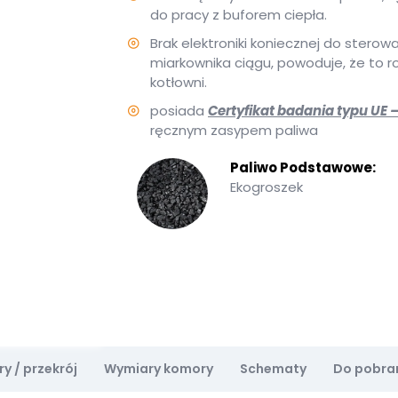
do pracy z buforem ciepła.
Brak elektroniki koniecznej do sterow
miarkownika ciągu, powoduje, że to r
kotłowni.
posiada
Certyfikat badania typu UE 
ręcznym zasypem paliwa
Paliwo Podstawowe:
Ekogroszek
y / przekrój
Wymiary komory
Schematy
Do pobra