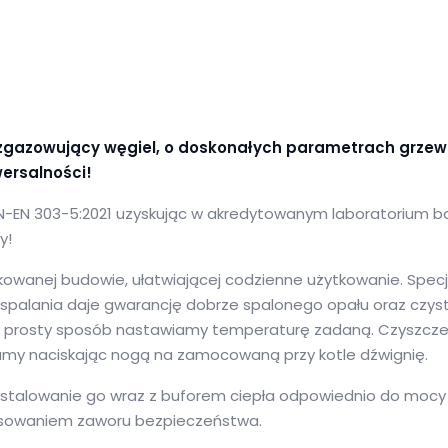
ł zgazowujący węgiel, o doskonałych parametrach grze
wersalności!
N-EN 303-5:2021 uzyskując w akredytowanym laboratorium b
y!
ikowanej budowie, ułatwiającej codzienne użytkowanie. Spec
 spalania daje gwarancję dobrze spalonego opału oraz czyste
m w prosty sposób nastawiamy temperaturę zadaną. Czyszcz
amy naciskając nogą na zamocowaną przy kotle dźwignię.
nstalowanie go wraz z buforem ciepła odpowiednio do mocy 
osowaniem zaworu bezpieczeństwa.