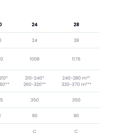
0
24
28
0
24
28
40
1008
1176
210*
210-240*
240-280 m²*
60**
260-320**
320-370 m²**
25
350
350
1
90
90
B
C
C