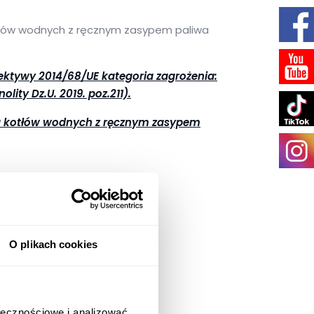
łów wodnych z ręcznym zasypem paliwa
ektywy 2014/68/UE kategoria zagrożenia:
lity Dz.U. 2019. poz.211).
ia kotłów wodnych z ręcznym zasypem
O plikach cookies
ołecznościowe i analizować