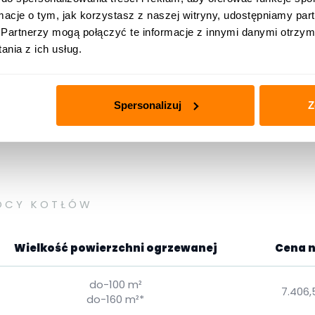
ormacje o tym, jak korzystasz z naszej witryny, udostępniamy p
Partnerzy mogą połączyć te informacje z innymi danymi otrzym
nia z ich usług.
Spersonalizuj
Z
OCY KOTŁÓW
Wielkość powierzchni ogrzewanej
Cena n
do-100 m²
7.406,
do-160 m²*