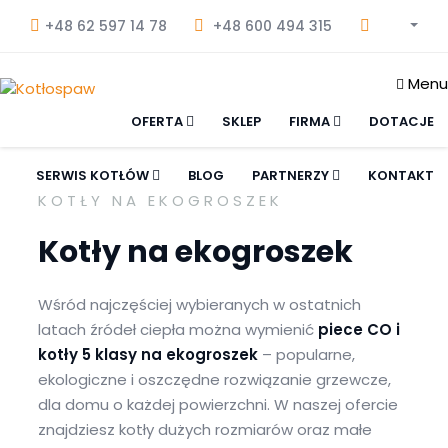
+48 62 597 14 78
+48 600 494 315
Menu
OFERTA
SKLEP
FIRMA
DOTACJE
SERWIS KOTŁÓW
BLOG
PARTNERZY
KONTAKT
KOTŁY NA EKOGROSZEK
Kotły na ekogroszek
Wśród najczęściej wybieranych w ostatnich
latach źródeł ciepła można wymienić
piece CO i
kotły 5 klasy na ekogroszek
– popularne,
ekologiczne i oszczędne rozwiązanie grzewcze,
dla domu o każdej powierzchni. W naszej ofercie
znajdziesz kotły dużych rozmiarów oraz małe