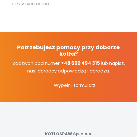
przez sieć online.
Potrzebujesz pomocy przy doborze
kotła?
Zadzwoń pod numer
+48 600 494 315
lub napisz,
nasi doradcy odpowiedzą i doradzą.
Wypełnij formularz
KOTŁOSPAW Sp. z o.o.