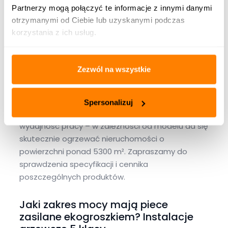
Partnerzy mogą połączyć te informacje z innymi danymi
Oferowane
piece centralnego ogrzewania na ekogroszek
otrzymanymi od Ciebie lub uzyskanymi podczas
zostały stworzone z myślą o maksymalnym
korzystania z ich usług.
ograniczeniu emisji szkodliwych substancji, a ich
konstrukcja jest tak lekka i ergonomiczna, jak to
możliwe.
Zezwól na wszystkie
Przy relatywnie małej masie i niewielkich
rozmiarach nasze kotły CO 5 klasy na paliwo stałe
Spersonalizuj
typu ekogroszek osiągają bardzo dobrą
wydajność pracy – w zależności od modelu da się
skutecznie ogrzewać nieruchomości o
powierzchni ponad 5300 m². Zapraszamy do
sprawdzenia specyfikacji i cennika
poszczególnych produktów.
Jaki zakres mocy mają piece
zasilane ekogroszkiem? Instalacje