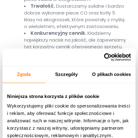
Trwałość.
Dostarczamy solidne i bardzo
dobrze wykonane piece CO oraz kotły 5
klasy na ekogroszek, które powstały z myślą
o wieloletnim, efektywnym zastosowaniu.
Konkurencyjny cennik.
Kładziemy
największy nacisk na jakość, ale zapewniamy
też korzystny cennik oferowanego sprzętu.
Dopasowujemy rozwiązania, do potrzeb
każdego klienta!
Zgoda
Szczegóły
O plikach cookies
Kotły na ekogroszek – oferta
Kotłospaw, czyli nowoczesny system
grzewczy
Niniejsza strona korzysta z plików cookie
W naszym asortymencie mamy wysokiej jakości
Wykorzystujemy pliki cookie do spersonalizowania treści
kotły 5 klasy zasilane ekogroszkiem.
Sprawność
i reklam, aby oferować funkcje społecznościowe i
sięgająca nawet ponad 90% pozwala na
analizować ruch w naszej witrynie. Informacje o tym, jak
efektywne i oszczędne utrzymanie pożądanej
korzystasz z naszej witryny, udostępniamy partnerom
temperatury.
społecznościowym, reklamowym i analitycznym.