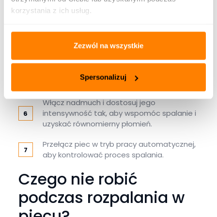
dobrej jakości pelletu.
korzystania z ich usług.
Na pellecie umieść niewielką ilość
odpowiedniej rozpałki, a następnie podpal
Zezwól na wszystkie
ją zapalniczką lub zapałkami.
Po zajęciu się podpałki, dosyp jeszcze
Spersonalizuj
trochę pelletu.
Włącz nadmuch i dostosuj jego
intensywność tak, aby wspomóc spalanie i
uzyskać równomierny płomień.
Przełącz piec w tryb pracy automatycznej,
aby kontrolować proces spalania.
Czego nie robić
podczas rozpalania w
piecu?