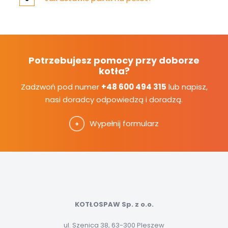
Potrzebujesz pomocy przy doborze
kotła?
Zadzwoń pod numer
+48 600 494 315
lub napisz,
nasi doradcy odpowiedzą i doradzą.
Wypełnij formularz
KOTŁOSPAW Sp. z o.o.
ul. Szenica 38, 63-300 Pleszew