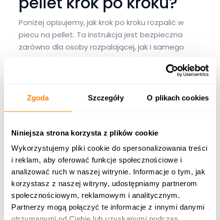
pellet krok po kroku?
Poniżej opisujemy, jak krok po kroku rozpalić w
piecu na pellet. Ta instrukcja jest bezpieczna
zarówno dla osoby rozpalającej, jak i samego
urządzenia. Jednak, jak podczas każdej czynności,
wymagającej użycia otwartego ognia, podczas
jej wykonywania postępuj rozważnie i ostrożnie.
Zgoda
Szczegóły
O plikach cookies
Rozpalanie pieca na pellet krok po
kroku — instrukcja:
Niniejsza strona korzysta z plików cookie
Przestaw piec w tryb pracy manualnej.
Wykorzystujemy pliki cookie do spersonalizowania treści
i reklam, aby oferować funkcje społecznościowe i
Sprawdź stan pieca, a zwłaszcza paleniska.
analizować ruch w naszej witrynie. Informacje o tym, jak
Usuń z niego zanieczyszczenia, popiół i
korzystasz z naszej witryny, udostępniamy partnerom
sadzę. Upewnij się, że w podajniku znajduje
społecznościowym, reklamowym i analitycznym.
się odpowiednia ilość pelletu.
Partnerzy mogą połączyć te informacje z innymi danymi
Wsyp do paleniska niewielką ilość suchego,
otrzymanymi od Ciebie lub uzyskanymi podczas