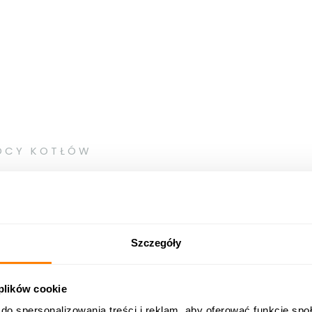
OCY KOTŁÓW
Wielkość powierzchni ogrzewanej
Cena n
do-120 m²
14.211,
Szczegóły
do-160 m²*
120-180 m²
15.674,
 plików cookie
160-240 m²*
do spersonalizowania treści i reklam, aby oferować funkcje sp