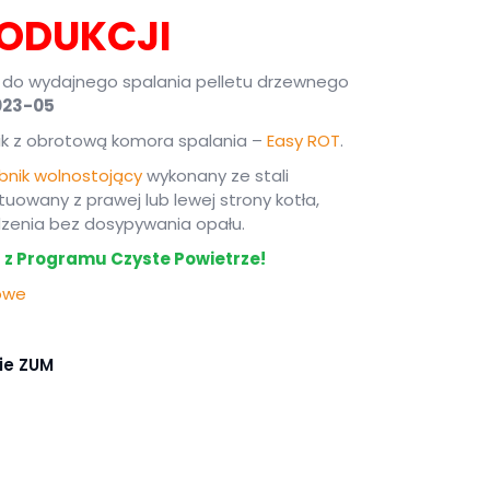
ODUKCJI
 do wydajnego spalania pelletu drzewnego
023-05
k z obrotową komora spalania –
Easy ROT
.
bnik wolnostojący
wykonany ze stali
owany z prawej lub lewej strony kotła,
dzenia bez dosypywania opału.
 z Programu Czyste Powietrze!
towe
cie ZUM