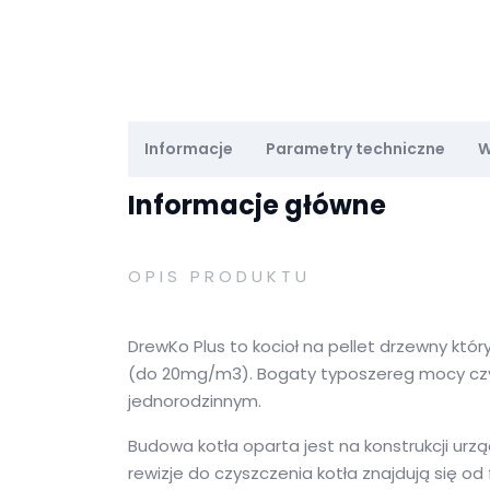
Informacje
Parametry techniczne
W
Informacje główne
OPIS PRODUKTU
DrewKo Plus to kocioł na pellet drzewny któ
(do 20mg/m3). Bogaty typoszereg mocy czyl
jednorodzinnym.
Budowa kotła oparta jest na konstrukcji ur
rewizje do czyszczenia kotła znajdują się