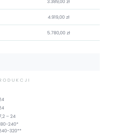
3.389,00 zł
4.919,00 zł
5.780,00 zł
PRODUKCJI
24
24
7,2 – 24
180-240*
240-320**