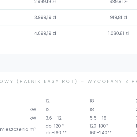
2.999,19 zł
389,81 zł
3.999,19 zł
919,81 zł
4.699,19 zł
1.080,81 zł
TOWY (PALNIK EASY ROT) – WYCOFANY Z 
12
18
kW
12
18
kW
3,6 – 12
5,5 – 18
do-120 *
120-180*
omieszczenia
m²
do-160 **
160-240**