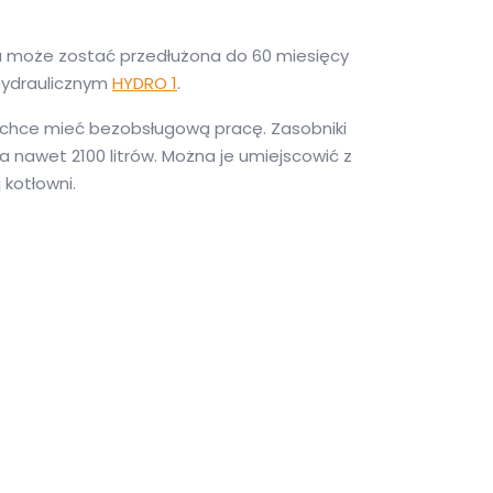
a może zostać przedłużona do 60 miesięcy
hydraulicznym
HYDRO 1
.
k chce mieć bezobsługową pracę. Zasobniki
w a nawet 2100 litrów. Można je umiejscowić z
kotłowni.