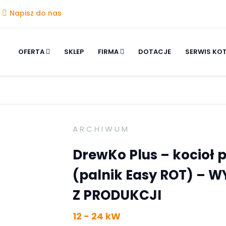
Napisz do nas
OFERTA
SKLEP
FIRMA
DOTACJE
SERWIS KO
ARCHIWUM
DrewKo Plus – kocioł 
(palnik Easy ROT) – 
Z PRODUKCJI
12 - 24 kW