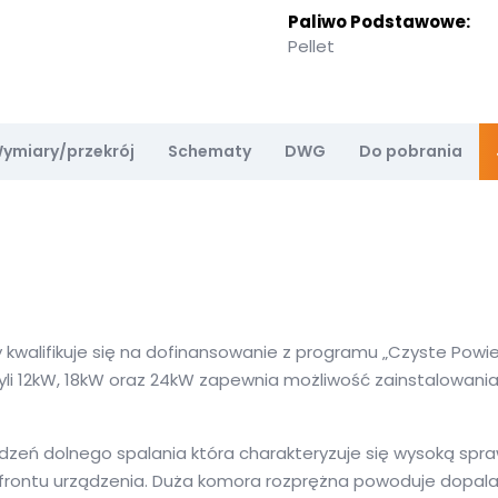
Paliwo Podstawowe:
Pellet
ymiary/przekrój
Schematy
DWG
Do pobrania
ry kwalifikuje się na dofinansowanie z programu „Czyste Pow
i 12kW, 18kW oraz 24kW zapewnia możliwość zainstalowani
ządzeń dolnego spalania która charakteryzuje się wysoką sp
 od frontu urządzenia. Duża komora rozprężna powoduje dop