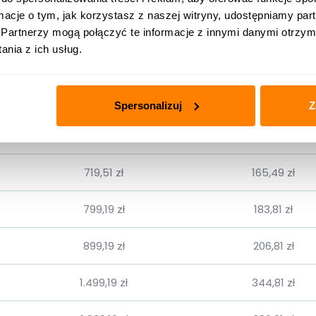
ormacje o tym, jak korzystasz z naszej witryny, udostępniamy p
180-240 m²
16.227,
Partnerzy mogą połączyć te informacje z innymi danymi otrzym
240-320 m²*
nia z ich usług.
Spersonalizuj
Z
Cena netto
VAT
719,51 zł
165,49 zł
799,19 zł
183,81 zł
899,19 zł
206,81 zł
1.499,19 zł
344,81 zł