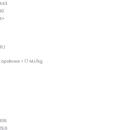
443
90
A+
91,1
 opałowa > 17 MJ/kg.
306
29,9