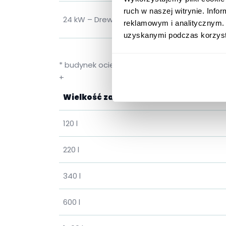
ruch w naszej witrynie. Inf
24 kW – DrewKo Plus
reklamowym i analitycznym. 
uzyskanymi podczas korzysta
* budynek ocieplony
+
Wielkość zasobnika
120 l
220 l
340 l
600 l