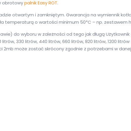
 w obrotowy
palnik Easy ROT
.
ładzie otwartym i zamkniętym. Gwarancja na wymiennik kotł
ła temperaturą o wartości minimum 50*C – np. zestawem 
tawie) do wyboru w zależności od tego jak długą Użytkowni
rów, 330 litrów, 440 litrów, 660 litrów, 820 litrów, 1200 litró
ości 2mb może zostać skrócony zgodnie z potrzebami w danej 