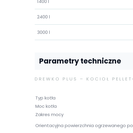
1400 l
2400 l
3000 l
Parametry techniczne
DREWKO PLUS – KOCIOŁ PELLE
Typ kotła
Moc kotła
Zakres mocy
Orientacyjna powierzchnia ogrzewanego p