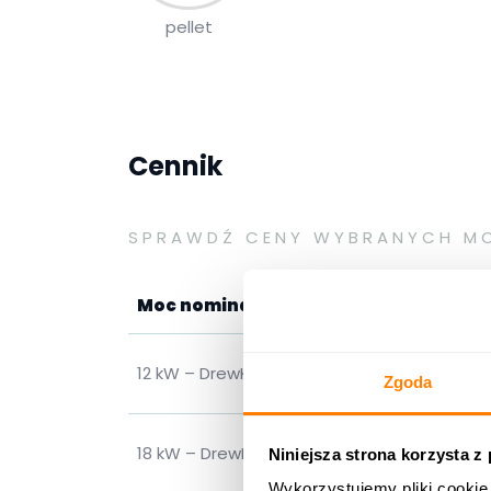
pellet
Cennik
SPRAWDŹ CENY WYBRANYCH M
Moc nominalna
12 kW – DrewKo Plus
Zgoda
18 kW – DrewKo Plus
Niniejsza strona korzysta z
Wykorzystujemy pliki cookie 