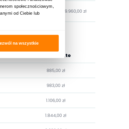
artnerom społecznościowym,
64 zł
3.732,36 zł
19.960,00 zł
anymi od Ciebie lub
ezwól na wszystkie
Cena brutto
885,00 zł
983,00 zł
1.106,00 zł
1.844,00 zł