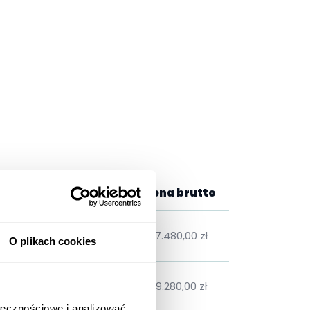
etto
VAT
Cena brutto
38 zł
3.268,62 zł
17.480,00 zł
O plikach cookies
80 zł
3.605,20 zł
19.280,00 zł
ołecznościowe i analizować