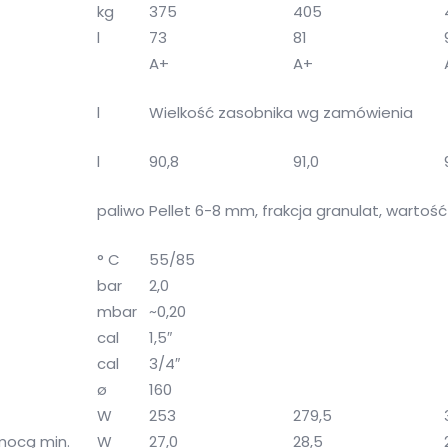
kg
375
405
l
73
81
A+
A+
l
Wielkość zasobnika wg zamówienia
l
90,8
91,0
paliwo
Pellet 6-8 mm, frakcja granulat, wartość
° C
55/85
bar
2,0
mbar
~0,20
cal
1,5″
cal
3/4″
ø
160
W
253
279,5
 mocą min.
W
27,0
28,5