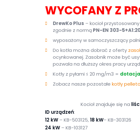
WYCOFANY Z PR
DrewKo Plus
– kocioł przystosowany
zgodnie z normą
PN-EN 303-5+A1:2
wyposażony w samoczyszczący palni
Do kotła można dobrać z oferty
zaso
ocynkowanej. Zasobnik może być usytu
pozwala na dłuższy okres pracy urzą
Kotły z pyłami ≤ 20 mg/m3 =
dotacja
Zobacz nasze pozostałe
kotły pelle
Kocioł znajduje się na
liś
ID urządzeń
:
12 kW
– KB-503125,
18 kW
– KB-303126
24 kW
– KB-103127