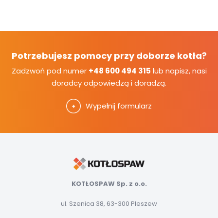
Potrzebujesz pomocy przy doborze kotła?
Zadzwoń pod numer
+48 600 494 315
lub napisz, nasi
doradcy odpowiedzą i doradzą.
Wypełnij formularz
KOTŁOSPAW Sp. z o.o.
ul. Szenica 38, 63-300 Pleszew