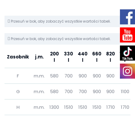
Przesuń w bok, aby zobaczyć wszystkie wartości tabeli.
Przesuń w bok, aby zobaczyć wszystkie wartości tabeli.
200
330
440
660
820
1200
Zasobnik
j.m.
l
l
l
l
l
l
F
m.m.
580
700
900
900
900
1100
G
m.m.
580
700
700
900
900
1100
H
m.m.
1300
1510
1510
1510
1710
1710