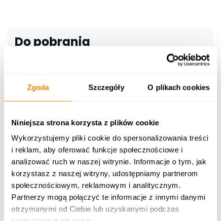
Do pobrania
ZASOBNIKI NA PELLET KOTŁOBOX –
WYCOFANE Z PRODUKCJI
Zgoda
Szczegóły
O plikach cookies
Etykiety energetyczne [0]
Niniejsza strona korzysta z plików cookie
Instrukcje [0]
Wykorzystujemy pliki cookie do spersonalizowania treści
i reklam, aby oferować funkcje społecznościowe i
Karty produktu [0]
analizować ruch w naszej witrynie. Informacje o tym, jak
korzystasz z naszej witryny, udostępniamy partnerom
społecznościowym, reklamowym i analitycznym.
Świadectwa [0]
Partnerzy mogą połączyć te informacje z innymi danymi
otrzymanymi od Ciebie lub uzyskanymi podczas
Karta katalogowa [0]
korzystania z ich usług.