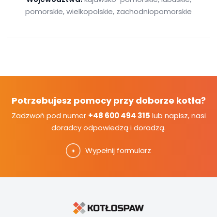
pomorskie, wielkopolskie, zachodniopomorskie
Potrzebujesz pomocy przy doborze kotła?
Zadzwoń pod numer
+48 600 494 315
lub napisz, nasi
doradcy odpowiedzą i doradzą.
Wypełnij formularz