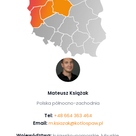
Mateusz Książak
Polska północno-zachodnia
Tel:
+48 664 363 464
Email:
m.ksiazak@kotlospaw.pl
Województwa:
kujawsko-pomorskie, lubuskie,