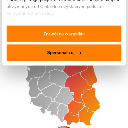
Tel:
+48 604 496 706
otrzymanymi od Ciebie lub uzyskanymi podczas
Email:
d.wojciechowski@kotlospaw.pl
korzystania z ich usług.
Województwa:
dolnośląskie, łódzkie, opolskie, śląskie,
wielkopolskie
Zezwól na wszystkie
Spersonalizuj