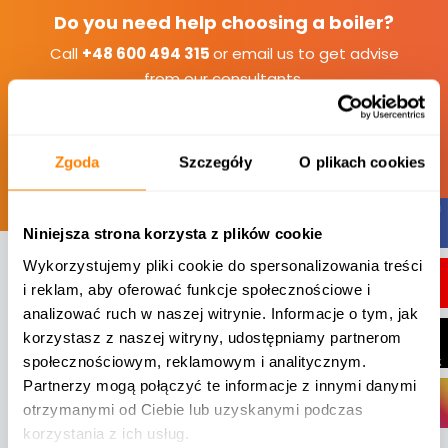
Do you need help choosing a boiler?
Call
+48 600 494 315
or email us to get advise
from our consultants.
Contact form
Zgoda
Szczegóły
O plikach cookies
Niniejsza strona korzysta z plików cookie
Wykorzystujemy pliki cookie do spersonalizowania treści
i reklam, aby oferować funkcje społecznościowe i
analizować ruch w naszej witrynie. Informacje o tym, jak
KOTŁOSPAW Sp. z o.o.
korzystasz z naszej witryny, udostępniamy partnerom
społecznościowym, reklamowym i analitycznym.
ul. Szenica 38, 63-300 Pleszew
Partnerzy mogą połączyć te informacje z innymi danymi
otrzymanymi od Ciebie lub uzyskanymi podczas
+48 62 597 14 78
korzystania z ich usług.
+48 62 597 14 79