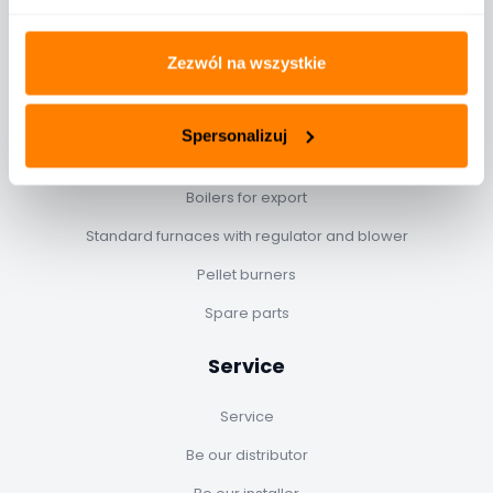
kotlospaw@kotlospaw.pl
Zezwól na wszystkie
Products & Services
Spersonalizuj
Class 5, ecodesign boilers
Boilers for export
Standard furnaces with regulator and blower
Pellet burners
Spare parts
Service
Service
Be our distributor