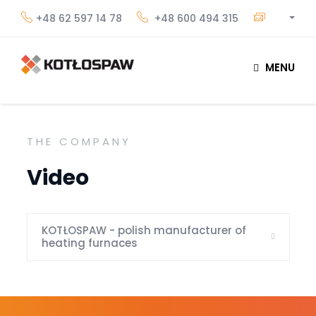
+48 62 597 14 78
+48 600 494 315
MENU
THE COMPANY
Video
KOTŁOSPAW - polish manufacturer of
heating furnaces