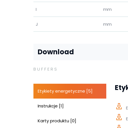
I
mm
J
mm
Download
BUFFERS
Ety
Etykiety energetyczne [5]
Instrukcje [1]
Karty produktu [0]