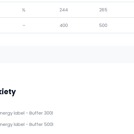
½
244
265
–
400
500
kiety
Energy label - Buffer 300l
Energy label - Buffer 500l