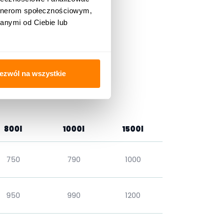
artnerom społecznościowym,
anymi od Ciebie lub
ezwól na wszystkie
800l
1000l
1500l
750
790
1000
950
990
1200