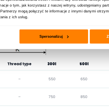
ormacje o tym, jak korzystasz z naszej witryny, udostępniamy p
Partnerzy mogą połączyć te informacje z innymi danymi otrzym
nia z ich usług.
Spersonalizuj
Z
Thread type
300l
500l
–
550
650
–
750
850